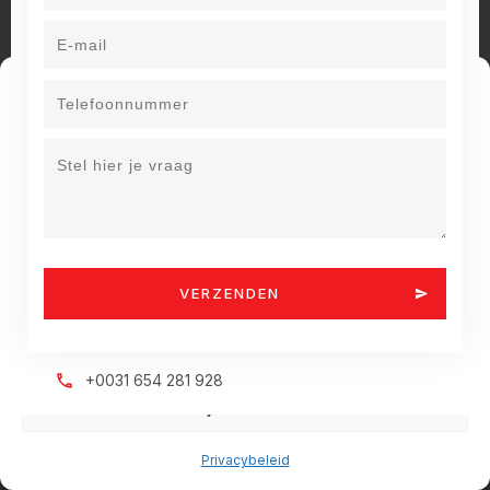
Beheer cookie toestemming
Om de beste ervaringen te bieden, gebruiken wij technologieën
zoals cookies om informatie over je apparaat op te slaan en/of te
raadplegen. Door in te stemmen met deze technologieën kunnen wij
gegevens zoals surfgedrag of unieke ID's op deze site verwerken.
Als je geen toestemming geeft of uw toestemming intrekt, kan dit
een nadelige invloed hebben op bepaalde functies en
mogelijkheden.
VERZENDEN
Accepteren
Weigeren
+0031 654 281 928
Bekijk voorkeuren
Privacybeleid