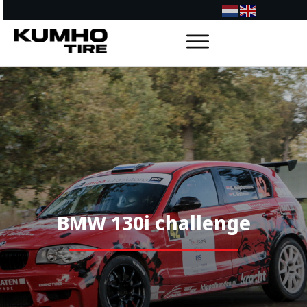
KUMHO BANDEN
NIEUWS
OVER KUMHO MOTORSPORT
RIJDERS
BMW 130I CHALLENGE
BMW 130i challenge