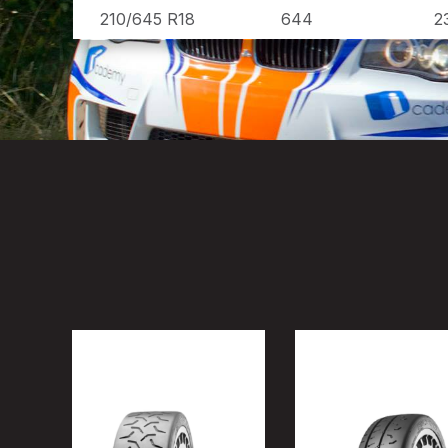
210/645 R18
644
2