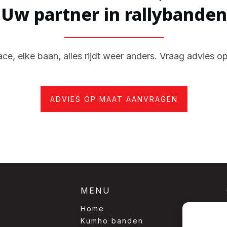
Uw partner in rallybanden
ace, elke baan, alles rijdt weer anders. Vraag advies o
ADVIES OP MAAT AANVRAGEN
MENU
Home
Kumho banden