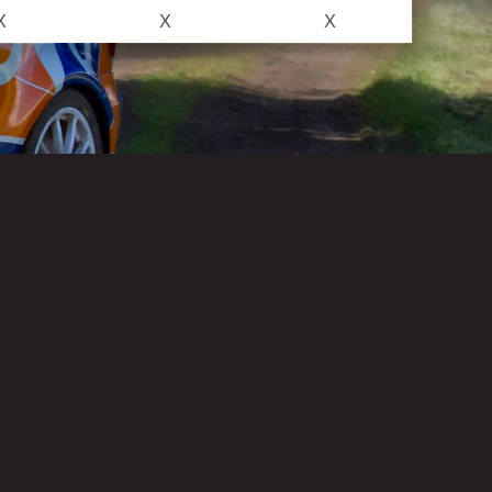
X
X
X