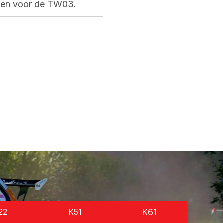
ezen voor de TW03.
22
K51
K61