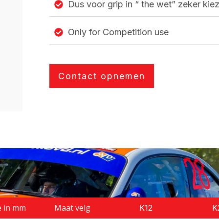
Dus voor grip in “ the wet” zeker ki
Only for Competition use
Contact opnemen
e in mm
Maat velg
K12
K