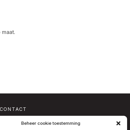
p maat.
CONTACT
Telefoon:
+0031 654 281 928
Beheer cookie toestemming
E-mail:
info@kumho-motorsport.nl