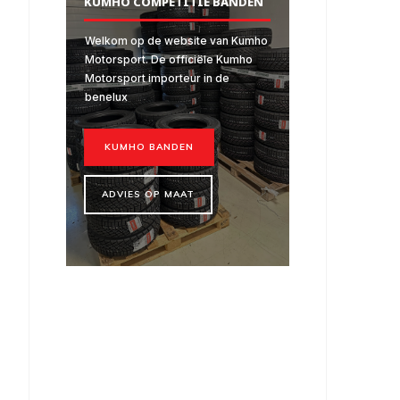
KUMHO COMPETITIE BANDEN
Welkom op de website van Kumho
Motorsport. De officiële Kumho
Motorsport importeur in de
benelux
KUMHO BANDEN
ADVIES OP MAAT