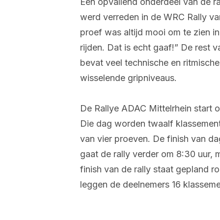
Een opvallend onderdeel van de ral
werd verreden in de WRC Rally van 
proef was altijd mooi om te zien i
rijden. Dat is echt gaaf!” De rest
bevat veel technische en ritmische
wisselende gripniveaus.
De Rallye ADAC Mittelrhein start 
Die dag worden twaalf klassement
van vier proeven. De finish van d
gaat de rally verder om 8:30 uur,
finish van de rally staat gepland r
leggen de deelnemers 16 klasseme