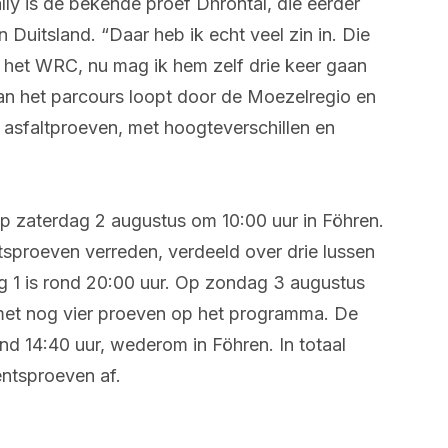
ly is de bekende proef Dhrontal, die eerder
Duitsland. “Daar heb ik echt veel zin in. Die
n het WRC, nu mag ik hem zelf drie keer gaan
 van het parcours loopt door de Moezelregio en
 asfaltproeven, met hoogteverschillen en
op zaterdag 2 augustus om 10:00 uur in Föhren.
sproeven verreden, verdeeld over drie lussen
ag 1 is rond 20:00 uur. Op zondag 3 augustus
 met nog vier proeven op het programma. De
ond 14:40 uur, wederom in Föhren. In totaal
ntsproeven af.