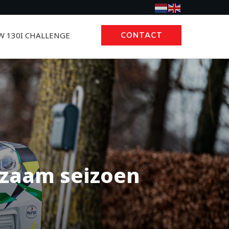
 130I CHALLENGE
CONTACT
erzaam seizoen