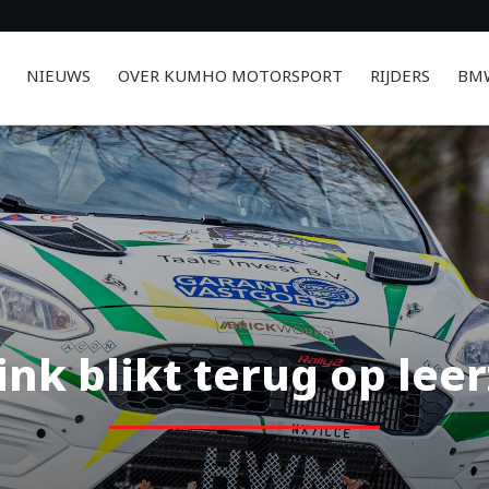
NIEUWS
OVER KUMHO MOTORSPORT
RIJDERS
BMW
ink blikt terug op le