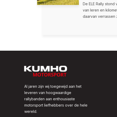
De ELE Rally stond 
van leren en kilome
daarvan verrassen 
Al jaren zijn wij toegewijd aan het
leveren van hoogwaardige
rallybanden aan enthousiaste
motorsport liefhebbers over de hele
wereld.