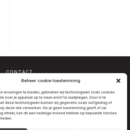
CONTACT
Beheer cookie toestemming
Telefoon:
+0031 654 281 928
E-mail:
info@kumho-motorsport.nl
e ervaringen te bieden, gebruiken wij technologieën zoals cookies
Adres: Gruttostraat 69, 7471 ER Goor
ie over je apparaat op te slaan en/of te raadplegen. Door in te
t deze technologieën kunnen wij gegevens zoals surfgedrag of
 op deze site verwerken. Als je geen toestemming geeft of uw
 intrekt, kan dit een nadelige invloed hebben op bepaalde functies
kheden.