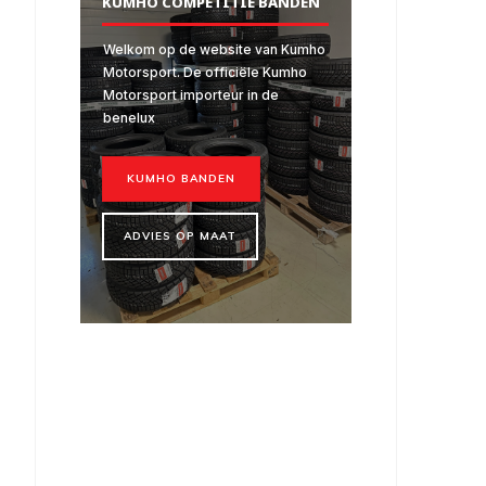
KUMHO COMPETITIE BANDEN
Welkom op de website van Kumho
Motorsport. De officiële Kumho
Motorsport importeur in de
benelux
KUMHO BANDEN
ADVIES OP MAAT