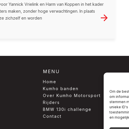
voor Yannick Vrielink en Harm van Koppen in het kader
ters maken, zonder hoge verwachtingen. In plaats
ze zichzelf en worden
MENU
Home
Kumho banden
Om de best
Over Kumho Motorsport
om informat
stemmen me
Rijders
unieke ID's
BMW 130i challenge
toestemming
Contact
en mogelij